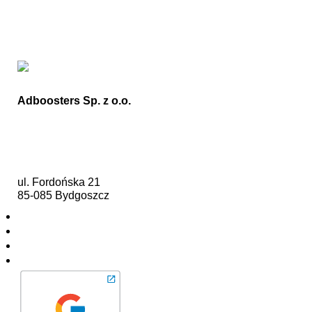
Adboosters Sp. z o.o.
+48 721 755 155
kontakt@adboosters.pl
ul. Fordońska 21
85-085 Bydgoszcz
Facebook
Instagram
Linkedin
YouTube