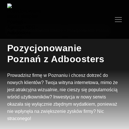
Home
>
Pozycjonowanie lokalne
>
Pozycjonowanie Poznań
Pozycjonowanie
Poznań z Adboosters
Prowadzisz firmę w Poznaniu i chcesz dotrzeć do
nowych klientów? Twoja witryna internetowa, mimo że
jest atrakcyjna wizualnie, nie cieszy się popularnością
wśród użytkowników? Inwestycja w nowy serwis
okazała się wyłącznie zbędnym wydatkiem, ponieważ
nie wpłynęła na zwiększenie zysków firmy? Nic
straconego!