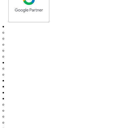
Pozycjonowanie
Pozycjonowanie stron internetowych
Pozycjonowanie sklepów internetowych
Pozycjonowanie lokalne
SEO
Audyt SEO
Kampanie PPC
Google Ads
Meta Ads
Case Study
Blog
Kontakt
Inne pozycjonowanie
Pozycjonowanie Bydgoszcz
Pozycjonowanie Olsztyn
Pozycjonowanie Warszawa
Pozycjonowanie Toruń