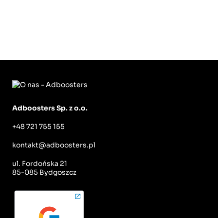
Akceptuję politykę prywatności oraz
zgadzam się na otrzymywanie informacji
handlowych i marketingowych.
Wyślij formularz
Adboosters Sp. z o.o.
+48 721 755 155
kontakt@adboosters.pl
ul. Fordońska 21
85-085 Bydgoszcz