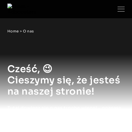
Home
>
O nas
Cześć, 😉
Cieszymy się, że jesteś
na naszej stronie!
Tutaj dowiesz się o nas trochę więcej - poznasz
nasz zespół, podejście do pracy i klientów oraz
plan na rozwój i powody powstania Adboosters.