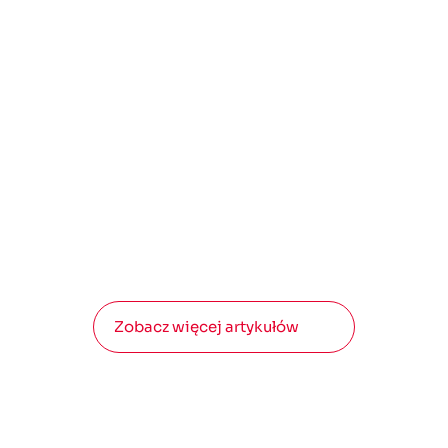
07 lipca 2026
Jak pozyskać nowych klientów? 7
skutecznych sposobów na
generowanie leadów
Generowanie leadów to „być albo nie być” dla
każdego produktu i usługi. Bez stałego
strumienia zapytań nawet najlepsza oferta znika
Zobacz więcej artykułów
bez echa w rynkowym szumie. A ponieważ rynek
zmienia się dynamicznie, warto sięgnąć po
świeże strategie uzupełniające klasyczny
marketing.
Michał Maliszewski